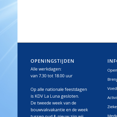
OPENINGSTIJDEN
INF
Alle werkdagen:
Open
van 7.30 tot 18.00 uur
Bren
Voed
Op alle nationale feestdagen
is KDV La Luna gesloten.
Activ
De tweede week van de
Zieke
bouwvakvakantie en de week
Medic
tussen oud & nieuw zijn wij