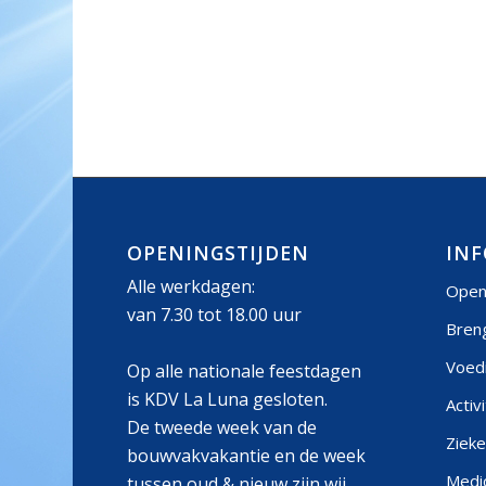
OPENINGSTIJDEN
INF
Alle werkdagen:
Open
van 7.30 tot 18.00 uur
Bren
Voed
Op alle nationale feestdagen
is KDV La Luna gesloten.
Activ
De tweede week van de
Zieke
bouwvakvakantie en de week
Medic
tussen oud & nieuw zijn wij