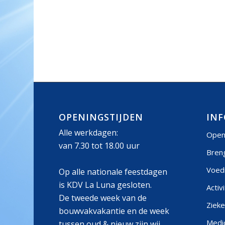
OPENINGSTIJDEN
INF
Alle werkdagen:
Open
van 7.30 tot 18.00 uur
Bren
Voed
Op alle nationale feestdagen
is KDV La Luna gesloten.
Activ
De tweede week van de
Zieke
bouwvakvakantie en de week
Medic
tussen oud & nieuw zijn wij