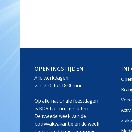
OPENINGSTIJDEN
INF
Alle werkdagen:
Open
van 7.30 tot 18.00 uur
Bren
Voed
Op alle nationale feestdagen
is KDV La Luna gesloten.
Activ
De tweede week van de
Zieke
bouwvakvakantie en de week
Medic
tussen oud & nieuw zijn wij