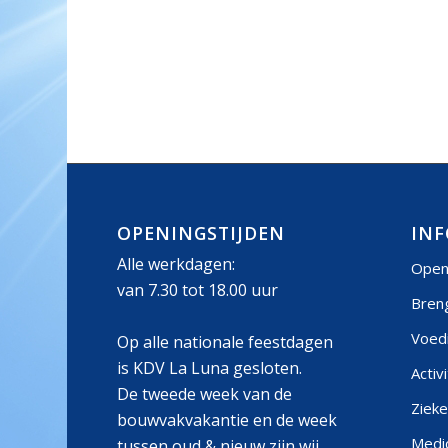
OPENINGSTIJDEN
INF
Alle werkdagen:
Open
van 7.30 tot 18.00 uur
Bren
Voed
Op alle nationale feestdagen
is KDV La Luna gesloten.
Activ
De tweede week van de
Zieke
bouwvakvakantie en de week
Medic
tussen oud & nieuw zijn wij