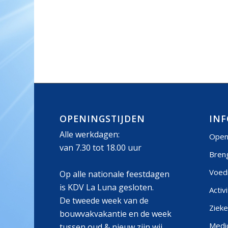
OPENINGSTIJDEN
INF
Alle werkdagen:
Open
van 7.30 tot 18.00 uur
Bren
Voed
Op alle nationale feestdagen
is KDV La Luna gesloten.
Activ
De tweede week van de
Zieke
bouwvakvakantie en de week
Medic
tussen oud & nieuw zijn wij